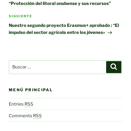
entradas
“Protección del litoral onubense y sus recursos”
Siguiente
SIGUIENTE
entrada
Nuestro segundo proyecto Erasmus+ aprobado : “El
impulso del sector agrícola entre los jóvenes»
Buscar
Buscar
por:
MENÚ PRINCIPAL
Entries
RSS
Comments
RSS