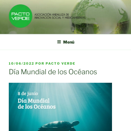
Saltar
al
contenido
PACTO VERDE
Asociación Andaluza de Innovación Social y Medioambiental
Menú
PUBLICADO
10/06/2022
POR
PACTO VERDE
EL
Día Mundial de los Océanos