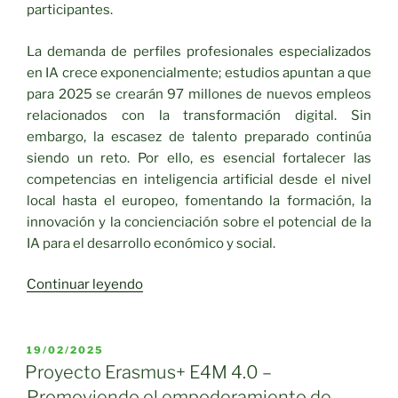
participantes.
La demanda de perfiles profesionales especializados
en IA crece exponencialmente; estudios apuntan a que
para 2025 se crearán 97 millones de nuevos empleos
relacionados con la transformación digital. Sin
embargo, la escasez de talento preparado continúa
siendo un reto. Por ello, es esencial fortalecer las
competencias en inteligencia artificial desde el nivel
local hasta el europeo, fomentando la formación, la
innovación y la concienciación sobre el potencial de la
IA para el desarrollo económico y social.
«AI4VET4AI
Continuar leyendo
IMPULSA
LA
FORMACIÓN
PUBLICADO
19/02/2025
EL
PROFESIONAL
Proyecto Erasmus+ E4M 4.0 –
HACIA
Promoviendo el empoderamiento de