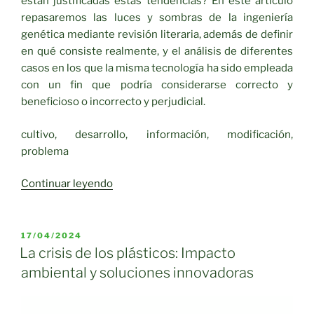
están justificadas estas tendencias? En este artículo
repasaremos las luces y sombras de la ingeniería
genética mediante revisión literaria, además de definir
en qué consiste realmente, y el análisis de diferentes
casos en los que la misma tecnología ha sido empleada
con un fin que podría considerarse correcto y
beneficioso o incorrecto y perjudicial.
cultivo, desarrollo, información, modificación,
problema
«¿La
Continuar leyendo
solución
está
en
PUBLICADO
17/04/2024
EL
los
La crisis de los plásticos: Impacto
transgénicos?»
ambiental y soluciones innovadoras