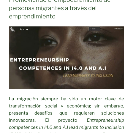
LA
personas migrantes a través del
ERA
emprendimiento
DE
LA
INTELIGENCIA
ARTIFICIAL»
La migración siempre ha sido un motor clave de
transformación social y económica; sin embargo,
presenta desafíos que requieren soluciones
innovadoras. El proyecto
Entrepreneurship
competences in I4.0 and A.I lead migrants to inclusion