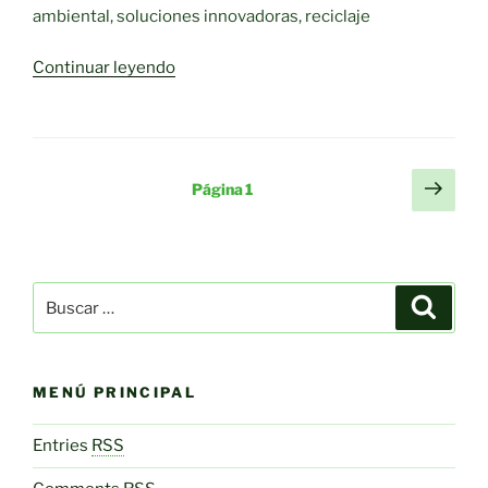
ambiental, soluciones innovadoras, reciclaje
«La
Continuar leyendo
crisis
de
los
plásticos:
Paginación
Sigu
Página
1
Impacto
pági
de
ambiental
entradas
y
soluciones
Buscar
innovadoras»
Buscar
por:
MENÚ PRINCIPAL
Entries
RSS