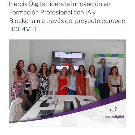
EL
–
Inercia Digital lidera la innovación en
Promoviendo
Formación Profesional con IA y
el
Blockchain a través del proyecto europeo
empoderamiento
BCH4VET
de
personas
migrantes
a
través
del
emprendimiento»