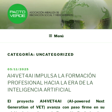
Saltar
al
contenido
PACTO VERDE
Asociación Andaluza de Innovación Social y Medioambiental
Menú
CATEGORÍA:
UNCATEGORIZED
PUBLICADO
05/11/2025
EL
AI4VET4AI IMPULSA LA FORMACIÓN
PROFESIONAL HACIA LA ERA DE LA
INTELIGENCIA ARTIFICIAL
El proyecto AI4VET4AI (AI-powered Next
Generation of VET) avanza con paso firme en su