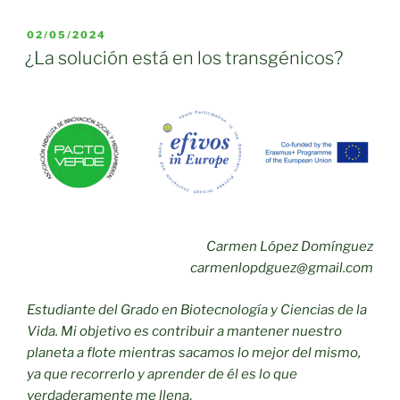
lidera
la
PUBLICADO
02/05/2024
EL
innovación
¿La solución está en los transgénicos?
en
Formación
Profesional
con
IA
y
Blockchain
a
Carmen López Domínguez
través
carmenlopdguez@gmail.com
del
proyecto
Estudiante del Grado en Biotecnología y Ciencias de la
europeo
Vida. Mi objetivo es contribuir a mantener nuestro
BCH4VET»
planeta a flote mientras sacamos lo mejor del mismo,
ya que recorrerlo y aprender de él es lo que
verdaderamente me llena
.