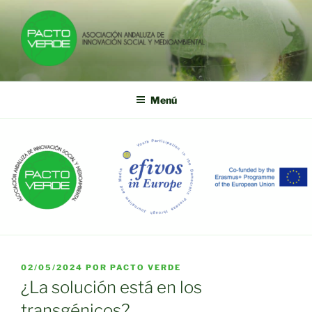
Saltar
al
contenido
PACTO VERDE
Asociación Andaluza de Innovación Social y Medioambiental
Menú
PUBLICADO
02/05/2024
POR
PACTO VERDE
EL
¿La solución está en los
transgénicos?