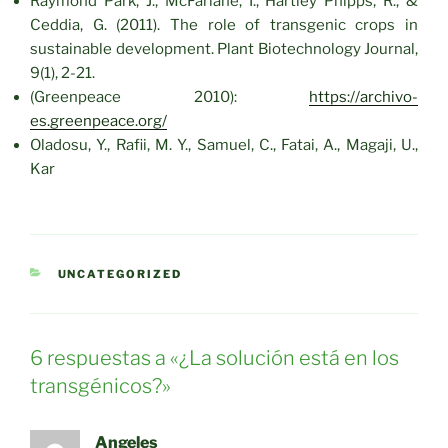
Raymond Park, J., McFarlane, I., Hartley Phipps, R., &
Ceddia, G. (2011). The role of transgenic crops in
sustainable development. Plant Biotechnology Journal,
9(1), 2-21.
(Greenpeace 2010):
https://archivo-
es.greenpeace.org/
Oladosu, Y., Rafii, M. Y., Samuel, C., Fatai, A., Magaji, U.,
Kar
CATEGORÍAS
UNCATEGORIZED
6 respuestas a «¿La solución está en los
transgénicos?»
Angeles