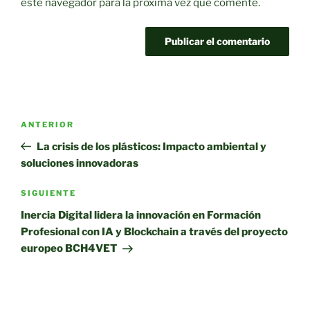
este navegador para la próxima vez que comente.
Navegación
Entrada
ANTERIOR
de
anterior:
La crisis de los plásticos: Impacto ambiental y
entradas
soluciones innovadoras
Siguiente
SIGUIENTE
entrada
Inercia Digital lidera la innovación en Formación
Profesional con IA y Blockchain a través del proyecto
europeo BCH4VET