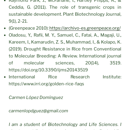
Raymond Park, J., McFarlane, I., Hartley Phipps, R., &
Ceddia, G. (2011). The role of transgenic crops in
sustainable development. Plant Biotechnology Journal,
9(1), 2-21.
(Greenpeace 2010):
https://archivo-es.greenpeace.org/
Oladosu, Y., Rafii, M. Y., Samuel, C., Fatai, A., Magaji, U.,
Kareem, I., Kamarudin, Z. S., Muhammad, I., & Kolapo, K.
(2019). Drought Resistance in Rice from Conventional
to Molecular Breeding: A Review. International journal
of molecular sciences, 20(14), 3519.
https://doi.org/10.3390/ijms20143519
International Rice Research Institute:
https://www.irri.org/golden-rice-faqs
Carmen López Domínguez
carmenlopdguez@gmail.com
I am a student of Biotechnology and Life Sciences. I