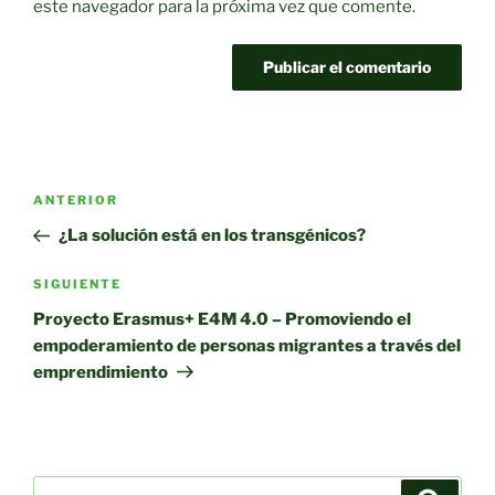
este navegador para la próxima vez que comente.
Navegación
Entrada
ANTERIOR
de
anterior:
¿La solución está en los transgénicos?
entradas
Siguiente
SIGUIENTE
entrada
Proyecto Erasmus+ E4M 4.0 – Promoviendo el
empoderamiento de personas migrantes a través del
emprendimiento
Buscar