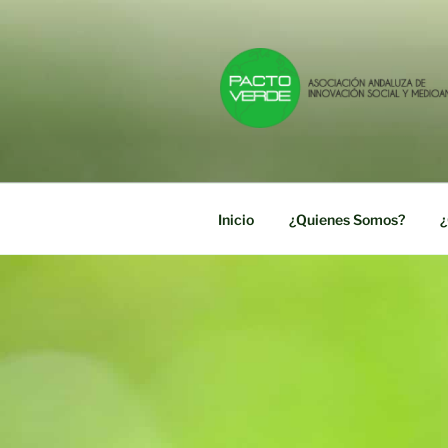
Saltar
al
contenido
PACTO VE
Asociación Andaluza de Innov
Inicio
¿Quienes Somos?
¿