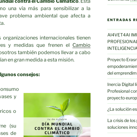
undial contra el Cambio Climático
. Esta
mo una vía más para sensibilizar a la
rave problema ambiental que afecta a
ENTRADAS R
ta.
AI4VET4AI I
 organizaciones internacionales tienen
PROFESIONAL 
leyes y medidas que frenen el
Cambio
INTELIGENCIA
nosotros también podemos llevar a cabo
an en gran medida a esta misión.
Proyecto Eras
empoderamient
del emprendim
lgunos consejos:
Inercia Digital
 consumo
Profesional con
nvases y
proyecto eur
¿La solución es
tricos o
La crisis de lo
ne (su
soluciones inn
ases de