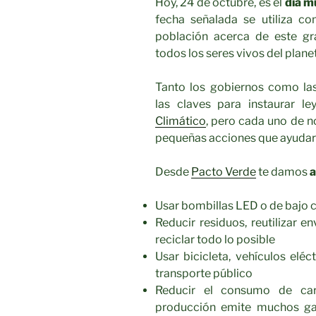
Hoy, 24 de octubre, es el
día m
fecha señalada se utiliza co
población acerca de este g
todos los seres vivos del plane
Tanto los gobiernos como las
las claves para instaurar 
Climático
, pero cada uno de 
pequeñas acciones que ayudarí
Desde
Pacto Verde
te damos
a
Usar bombillas LED o de bajo
Reducir residuos, reutilizar e
reciclar todo lo posible
Usar bicicleta, vehículos eléc
transporte público
Reducir el consumo de car
producción emite muchos g