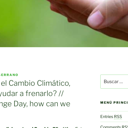
SERRANO
Buscar
 el Cambio Climático,
por:
dar a frenarlo? //
nge Day, how can we
MENÚ PRINC
Entries
RSS
Comments
RS