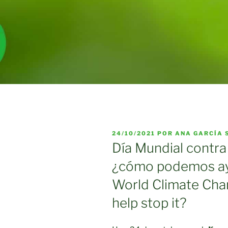
PUBLICADO
24/10/2021
POR
ANA GARCÍA 
EL
Día Mundial contra
¿cómo podemos ayu
World Climate Cha
help stop it?