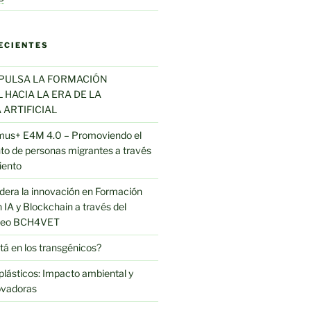
ECIENTES
MPULSA LA FORMACIÓN
HACIA LA ERA DE LA
 ARTIFICIAL
mus+ E4M 4.0 – Promoviendo el
o de personas migrantes a través
iento
 lidera la innovación en Formación
 IA y Blockchain a través del
opeo BCH4VET
tá en los transgénicos?
s plásticos: Impacto ambiental y
ovadoras