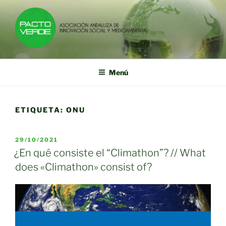
Saltar
al
contenido
PACTO VERDE
Asociación Andaluza de Innovación Social y Medioambiental
Menú
ETIQUETA:
ONU
PUBLICADO
29/10/2021
EL
¿En qué consiste el “Climathon”? // What
does «Climathon» consist of?