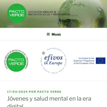
Saltar
al
contenido
PACTO VERDE
Asociación Andaluza de Innovación Social y Medioambiental
Menú
PUBLICADO
17/04/2024
POR
PACTO VERDE
EL
Jóvenes y salud mental en la era
digital