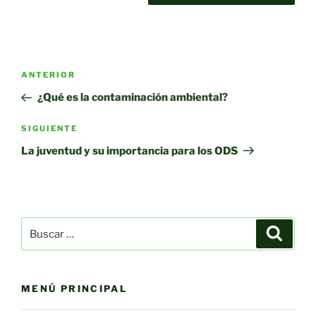
Navegación
Entrada
ANTERIOR
de
anterior:
¿Qué es la contaminación ambiental?
entradas
Siguiente
SIGUIENTE
entrada
La juventud y su importancia para los ODS
Buscar
Buscar
por:
MENÚ PRINCIPAL