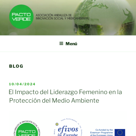
Saltar
al
contenido
PACTO VERDE
Asociación Andaluza de Innovación Social y Medioambiental
Menú
BLOG
PUBLICADO
10/04/2024
EL
El Impacto del Liderazgo Femenino en la
Protección del Medio Ambiente