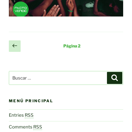
Paginación
Página
Página
2
anterior
de
entradas
Buscar
Buscar
por:
MENÚ PRINCIPAL
Entries
RSS
Comments
RSS