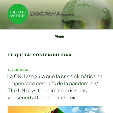
Saltar
al
contenido
PACTO VERDE
Asociación Andaluza de Innovación Social y Medioambiental
Menú
ETIQUETA:
SOSTENIBILIDAD
PUBLICADO
16/09/2021
EL
La ONU asegura que la crisis climática ha
empeorado después de la pandemia. //
The UN says the climate crisis has
worsened after the pandemic.