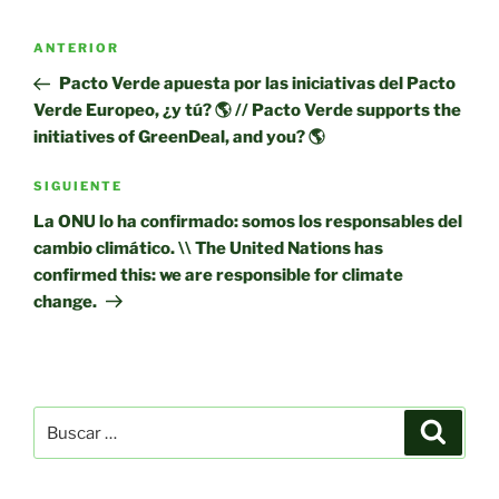
Navegación
Entrada
ANTERIOR
de
anterior:
Pacto Verde apuesta por las iniciativas del Pacto
entradas
Verde Europeo, ¿y tú? 🌎 // Pacto Verde supports the
initiatives of GreenDeal, and you? 🌎
Siguiente
SIGUIENTE
entrada
La ONU lo ha confirmado: somos los responsables del
cambio climático. \\ The United Nations has
confirmed this: we are responsible for climate
change.
Buscar
Buscar
por: