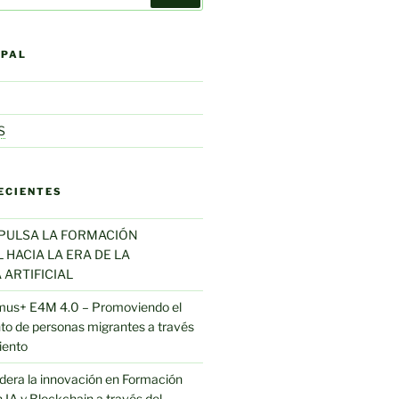
IPAL
S
ECIENTES
MPULSA LA FORMACIÓN
HACIA LA ERA DE LA
 ARTIFICIAL
mus+ E4M 4.0 – Promoviendo el
o de personas migrantes a través
iento
 lidera la innovación en Formación
 IA y Blockchain a través del