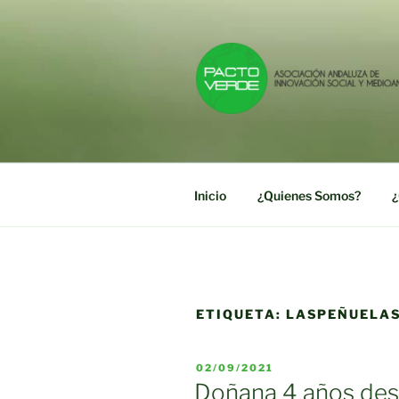
Saltar
al
contenido
PACTO VE
Asociación Andaluza de Innov
Inicio
¿Quienes Somos?
¿
ETIQUETA:
LASPEÑUELA
PUBLICADO
02/09/2021
EL
Doñana 4 años desp