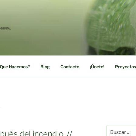
RDE
ación Social y Medioambiental
Que Hacemos?
Blog
Contacto
¡Únete!
Proyectos
S
Buscar
ués del incendio. //
por: