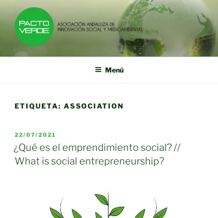
Saltar
al
contenido
PACTO VERDE
Asociación Andaluza de Innovación Social y Medioambiental
Menú
ETIQUETA:
ASSOCIATION
PUBLICADO
22/07/2021
EL
¿Qué es el emprendimiento social? //
What is social entrepreneurship?