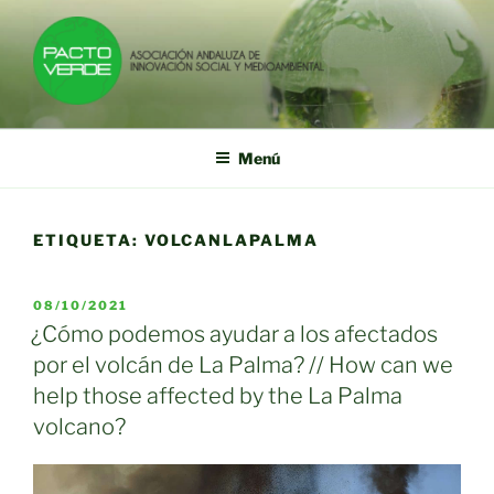
Saltar
al
contenido
PACTO VERDE
Asociación Andaluza de Innovación Social y Medioambiental
Menú
ETIQUETA:
VOLCANLAPALMA
PUBLICADO
08/10/2021
EL
¿Cómo podemos ayudar a los afectados
por el volcán de La Palma? // How can we
help those affected by the La Palma
volcano?