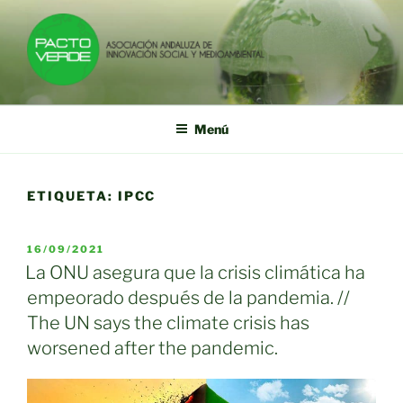
Saltar
al
contenido
PACTO VERDE
Asociación Andaluza de Innovación Social y Medioambiental
Menú
ETIQUETA:
IPCC
PUBLICADO
16/09/2021
EL
La ONU asegura que la crisis climática ha
empeorado después de la pandemia. //
The UN says the climate crisis has
worsened after the pandemic.