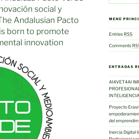
novación social y
The Andalusian Pacto
MENÚ PRINC
is born to promote
Entries
RSS
mental innovation
Comments
RS
ENTRADAS R
AI4VET4AI I
PROFESIONAL 
INTELIGENCIA
Proyecto Eras
empoderamient
del emprendim
Inercia Digital
Profesional con