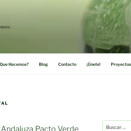
RDE
ación Social y Medioambiental
Que Hacemos?
Blog
Contacto
¡Únete!
Proyectos
TAL
Buscar
n Andaluza Pacto Verde
por: