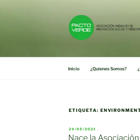
Saltar
al
contenido
PACTO VE
Asociación Andaluza de Innov
Inicio
¿Quienes Somos?
¿
ETIQUETA:
ENVIRONMEN
PUBLICADO
24/05/2021
EL
Nace la Asociació