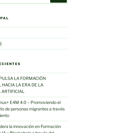
IPAL
S
ECIENTES
MPULSA LA FORMACIÓN
HACIA LA ERA DE LA
 ARTIFICIAL
mus+ E4M 4.0 – Promoviendo el
o de personas migrantes a través
iento
 lidera la innovación en Formación
 IA y Blockchain a través del