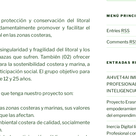
MENÚ PRINC
protección y conservación del litoral
damentalmente promover y facilitar el
Entries
RSS
 en las zonas costeras,
Comments
RS
ingularidad y fragilidad del litoral y los
nazas que sufren. También (02) ofrecer
ENTRADAS R
ara la sostenibilidad costera y marina, a
ticipación social. El grupo objetivo para
AI4VET4AI I
e 12 y 25 años.
PROFESIONAL 
INTELIGENCIA
que tenga nuestro proyecto son:
Proyecto Eras
s zonas costeras y marinas, sus valores
empoderamient
que las afectan.
del emprendim
biental costera de calidad, socialmente
Inercia Digital
n.
Profesional con