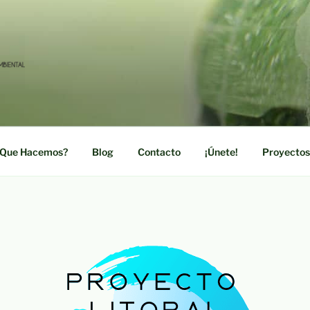
RDE
ación Social y Medioambiental
Que Hacemos?
Blog
Contacto
¡Únete!
Proyectos