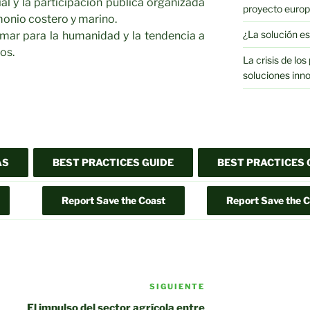
 y la participación pública organizada
proyecto eur
monio costero y marino.
¿La solución es
mar para la humanidad y la tendencia a
os.
La crisis de lo
soluciones inn
SIGUIENTE
Siguiente
entrada
El impulso del sector agrícola entre