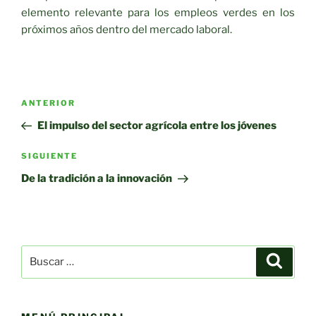
elemento relevante para los empleos verdes en los
próximos años dentro del mercado laboral.
Navegación
Entrada
ANTERIOR
de
anterior:
El impulso del sector agrícola entre los jóvenes
entradas
Siguiente
SIGUIENTE
entrada
De la tradición a la innovación
Buscar
Buscar
por: